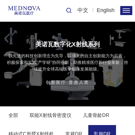
中文
English
美诺瓦数字化X射线系列
以先进的科技创新理念为先导，以强大的自主创新能力为后盾，
积极探索和实践“产学研”协同创新，助推精准医疗和行业革新，持
续提升全球高端医学影像发展能级。
创新医疗·普惠人类
全部
双能X射线骨密度仪
儿童骨龄DR
移动式C形臂X射线机
常规DR
乳腺DR