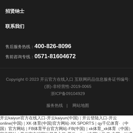
招贤纳士
联系我们
400-826-8096
售后服务热线：
0571-81604672
售前咨询专线：
Copyright © 2023 开云官方在线入口 互联网药品信息服务证书编号:
(浙)-非经营性-2019-0065
浙ICP备09104929
服务热线
|
网站地图
开云kaiyun官方在线入口-开云kaiyun(中国)
|
开云登陆入口-开云
online(中国)
|
XK·体育(中国)官方网站-XK SPORTS
|
qy千亿体育·（中
国）官方网站
|
FB体育平台官方网站-FB(中国)
|
xk体育_xk体育（中国）