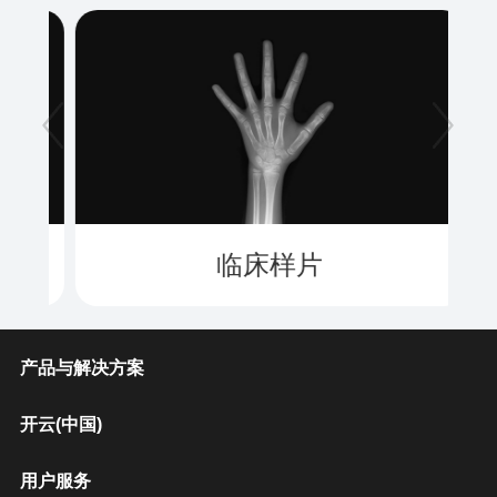
临床样片
产品与解决方案
开云(中国)
用户服务